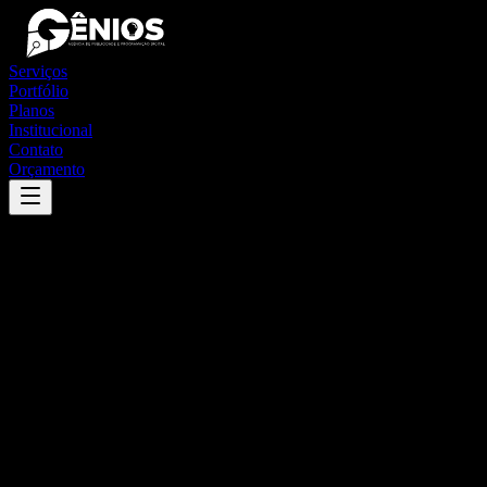
Serviços
Portfólio
Planos
Institucional
Contato
Orçamento
Success
'
rio dos bois
'
App
{100}