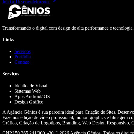
Iniciar Desenvolvimento
Transformando o digital com design de alta performance e tecnologia
Links
Serviços
Portfólio
Contato
Serviços
Identidade Visual
Sistemas Web
Apps Android/iOS
Design Gráfico
A Agência Gênios é sua parceira ideal para Criação de Sites, Desenv
Fazemos edição de vídeo profissional, motion graphics e filmagem co
Gráfico, Criação de Logotipos, Branding, Web Design Responsivo, Cr
CNPJ 50.265.241/0001-30 ©
2026
Agência Gênios. Todos os direitos