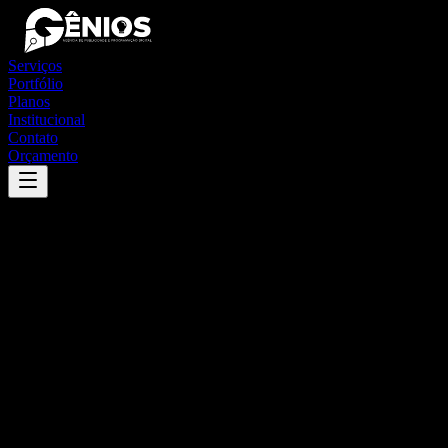
Serviços
Portfólio
Planos
Institucional
Contato
Orçamento
Success
'
rio formoso
'
App