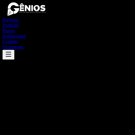
Serviços
Portfólio
Planos
Institucional
Contato
Orçamento
Success
'
rio grande da serra
'
App
{100}