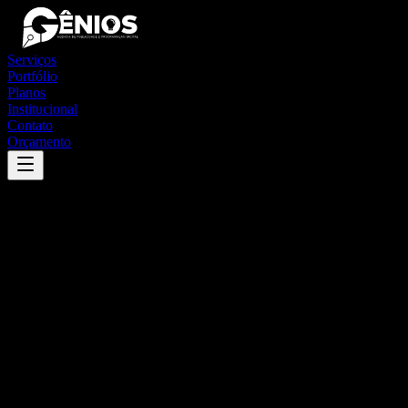
Serviços
Portfólio
Planos
Institucional
Contato
Orçamento
Success
'
rio pardo
'
App