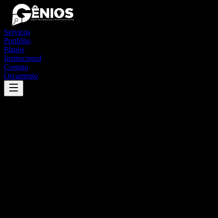
Serviços
Portfólio
Planos
Institucional
Contato
Orçamento
Success
'
rubinéia
'
App