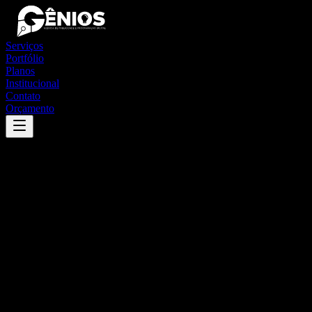
Serviços
Portfólio
Planos
Institucional
Contato
Orçamento
Success
'
salitre
'
App