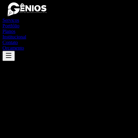
Serviços
Portfólio
Planos
Institucional
Contato
Orçamento
Success
'
salvador do sul
'
App