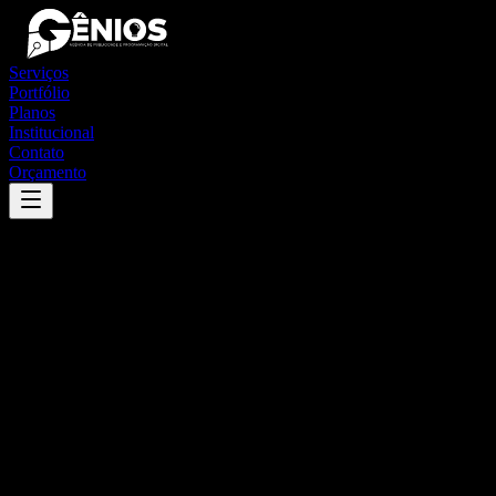
Serviços
Portfólio
Planos
Institucional
Contato
Orçamento
Success
'
santa cecília
'
App