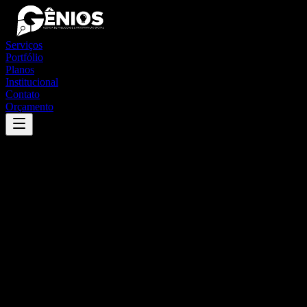
Serviços
Portfólio
Planos
Institucional
Contato
Orçamento
Success
'
santa cruz cabrália
'
App