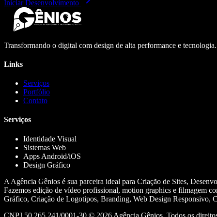
Iniciar Desenvolvimento
Transformando o digital com design de alta performance e tecnologia
Links
Serviços
Portfólio
Contato
Serviços
Identidade Visual
Sistemas Web
Apps Android/iOS
Design Gráfico
A Agência Gênios é sua parceira ideal para Criação de Sites, Desenv
Fazemos edição de vídeo profissional, motion graphics e filmagem co
Gráfico, Criação de Logotipos, Branding, Web Design Responsivo, Cr
CNPJ 50.265.241/0001-30 ©
2026
Agência Gênios. Todos os direitos