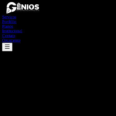
Serviços
Portfólio
Planos
Institucional
Contato
Orçamento
Success
'
santa fé do araguaia
'
App
{100}