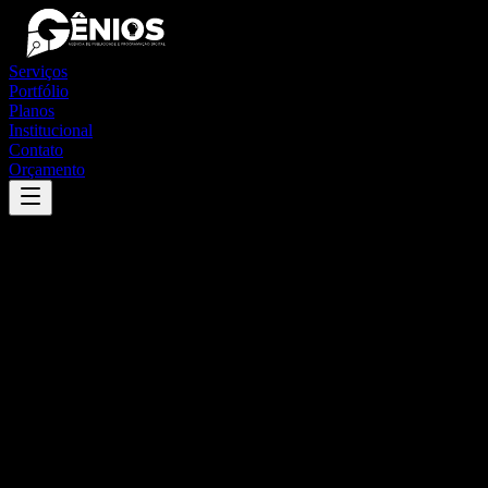
Serviços
Portfólio
Planos
Institucional
Contato
Orçamento
Success
'
santa isabel do rio negro
'
App