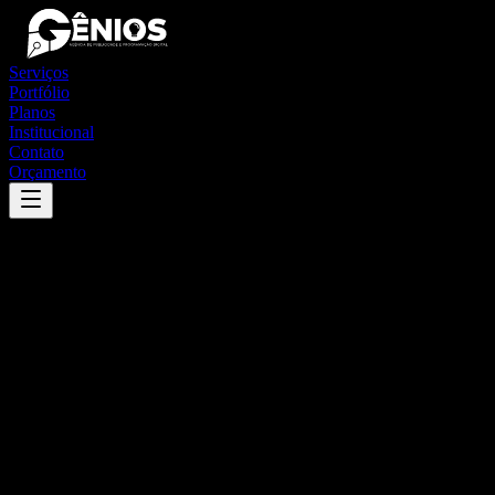
Serviços
Portfólio
Planos
Institucional
Contato
Orçamento
Success
'
santa luzia do pará
'
App