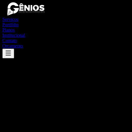
Serviços
Portfólio
Planos
Institucional
Contato
Orçamento
Success
'
santa maria do suaçuí
'
App