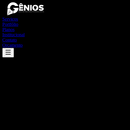
Serviços
Portfólio
Planos
Institucional
Contato
Orçamento
Success
'
santa rita de caldas
'
App