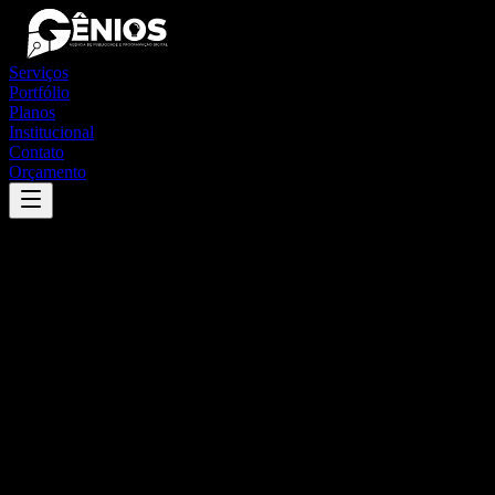
Serviços
Portfólio
Planos
Institucional
Contato
Orçamento
Success
'
santa rosa de goiás
'
App