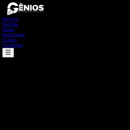
Serviços
Portfólio
Planos
Institucional
Contato
Orçamento
Success
'
santa terezinha
'
App