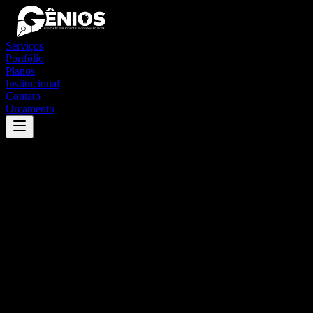
Serviços
Portfólio
Planos
Institucional
Contato
Orçamento
Success
'
santa terezinha do tocantins
'
App