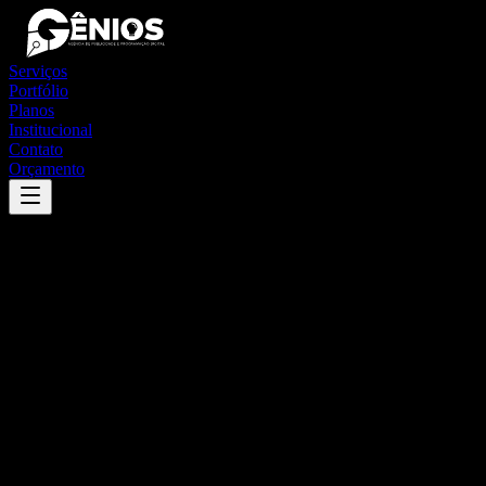
Serviços
Portfólio
Planos
Institucional
Contato
Orçamento
Success
'
santana da boa vista
'
App