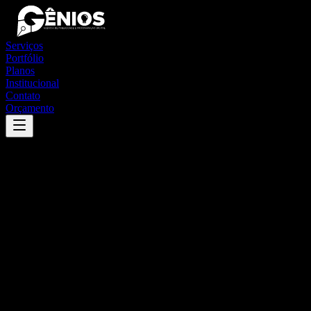
Serviços
Portfólio
Planos
Institucional
Contato
Orçamento
Success
'
santana de cataguases
'
App