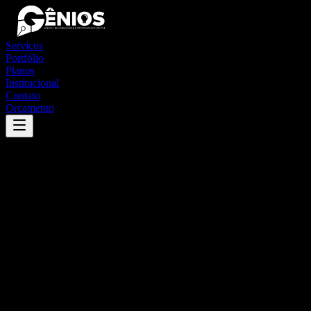
Serviços
Portfólio
Planos
Institucional
Contato
Orçamento
Success
'
santana do mundaú
'
App