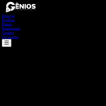
Serviços
Portfólio
Planos
Institucional
Contato
Orçamento
Success
'
santana do são francisco
'
App