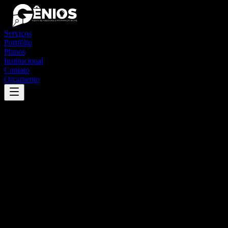
Serviços
Portfólio
Planos
Institucional
Contato
Orçamento
Success
'
santo amaro das brotas
'
App