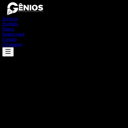
Serviços
Portfólio
Planos
Institucional
Contato
Orçamento
Success
'
santo antônio do planalto
'
App