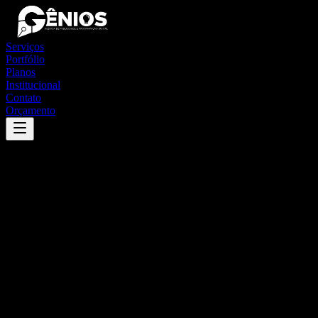
Serviços
Portfólio
Planos
Institucional
Contato
Orçamento
Success
'
santo antônio do rio abaixo
'
App