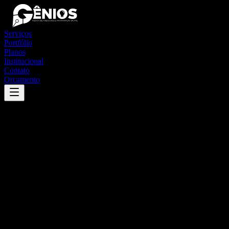
Serviços
Portfólio
Planos
Institucional
Contato
Orçamento
Success
'
santo expedito do sul
'
App