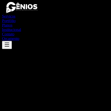
Serviços
Portfólio
Planos
Institucional
Contato
Orçamento
Success
'
são francisco de itabapoana
'
App
{100}