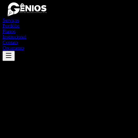
Serviços
Portfólio
Planos
Institucional
Contato
Orçamento
Success
'
são gonçalo do amarante
'
App