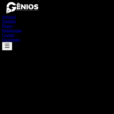
Serviços
Portfólio
Planos
Institucional
Contato
Orçamento
Success
'
são gonçalo do pará
'
App