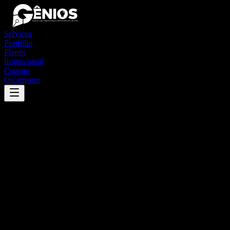
Serviços
Portfólio
Planos
Institucional
Contato
Orçamento
Success
'
são joão da ponte
'
App