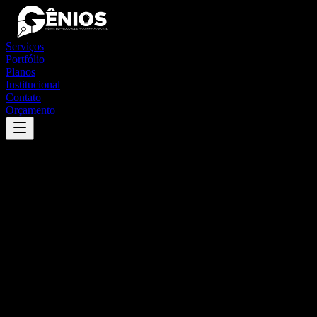
Serviços
Portfólio
Planos
Institucional
Contato
Orçamento
Success
'
são joão da urtiga
'
App