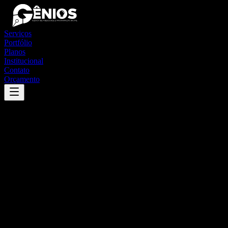
Serviços
Portfólio
Planos
Institucional
Contato
Orçamento
Success
'
são joão do manhuaçu
'
App