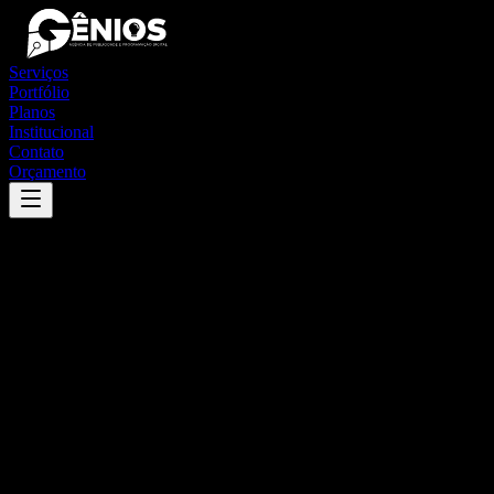
Serviços
Portfólio
Planos
Institucional
Contato
Orçamento
Success
'
são joão do piauí
'
App