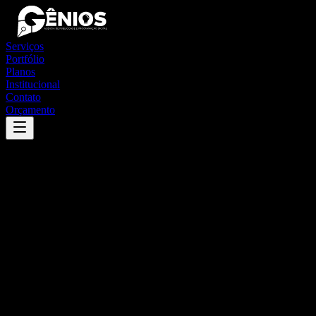
Serviços
Portfólio
Planos
Institucional
Contato
Orçamento
Success
'
são joão do rio do peixe
'
App