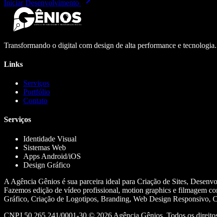
Iniciar Desenvolvimento
Transformando o digital com design de alta performance e tecnologia
Links
Serviços
Portfólio
Contato
Serviços
Identidade Visual
Sistemas Web
Apps Android/iOS
Design Gráfico
A Agência Gênios é sua parceira ideal para Criação de Sites, Desenv
Fazemos edição de vídeo profissional, motion graphics e filmagem co
Gráfico, Criação de Logotipos, Branding, Web Design Responsivo, Cr
CNPJ 50.265.241/0001-30 ©
2026
Agência Gênios. Todos os direitos