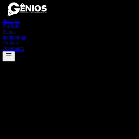
Serviços
Portfólio
Planos
Institucional
Contato
Orçamento
Success
'
são josé da vitória
'
App
{100}