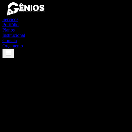
Serviços
Portfólio
Planos
Institucional
Contato
Orçamento
Success
'
são josé do cedro
'
App