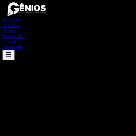
Serviços
Portfólio
Planos
Institucional
Contato
Orçamento
Success
'
são josé do cerrito
'
App