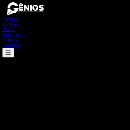
Serviços
Portfólio
Planos
Institucional
Contato
Orçamento
Success
'
são luís do quitunde
'
App