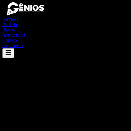
Serviços
Portfólio
Planos
Institucional
Contato
Orçamento
Success
'
são mateus do maranhão
'
App