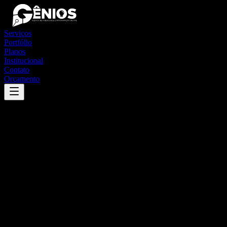
Serviços
Portfólio
Planos
Institucional
Contato
Orçamento
Success
'
são mateus do sul
'
App