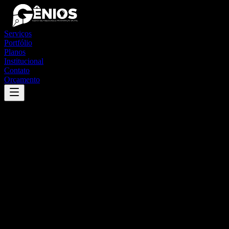
Serviços
Portfólio
Planos
Institucional
Contato
Orçamento
Success
'
são miguel do anta
'
App
{100}