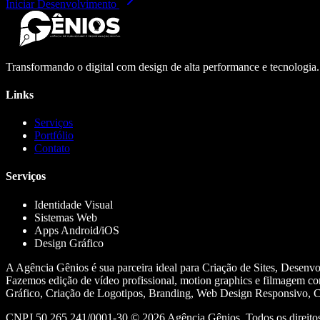
Iniciar Desenvolvimento
Transformando o digital com design de alta performance e tecnologia
Links
Serviços
Portfólio
Contato
Serviços
Identidade Visual
Sistemas Web
Apps Android/iOS
Design Gráfico
A Agência Gênios é sua parceira ideal para Criação de Sites, Desenv
Fazemos edição de vídeo profissional, motion graphics e filmagem co
Gráfico, Criação de Logotipos, Branding, Web Design Responsivo, Cr
CNPJ 50.265.241/0001-30 ©
2026
Agência Gênios. Todos os direitos