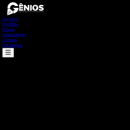
Serviços
Portfólio
Planos
Institucional
Contato
Orçamento
Success
'
são miguel do tapuio
'
App
{100}