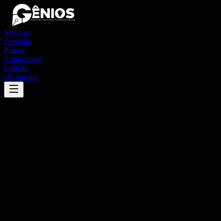
Serviços
Portfólio
Planos
Institucional
Contato
Orçamento
Success
'
são pedro da aldeia
'
App
{100}