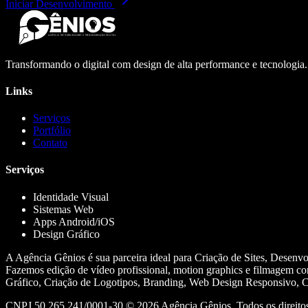
Iniciar Desenvolvimento
Transformando o digital com design de alta performance e tecnologia
Links
Serviços
Portfólio
Contato
Serviços
Identidade Visual
Sistemas Web
Apps Android/iOS
Design Gráfico
A Agência Gênios é sua parceira ideal para Criação de Sites, Desenv
Fazemos edição de vídeo profissional, motion graphics e filmagem co
Gráfico, Criação de Logotipos, Branding, Web Design Responsivo, Cr
CNPJ 50.265.241/0001-30 ©
2026
Agência Gênios. Todos os direitos