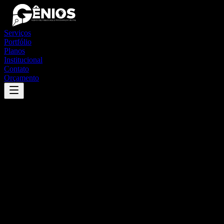
Serviços
Portfólio
Planos
Institucional
Contato
Orçamento
Success
'
são pedro da serra
'
App
{100}