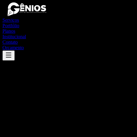
Serviços
Portfólio
Planos
Institucional
Contato
Orçamento
Success
'
são pedro da união
'
App