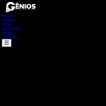
Serviços
Portfólio
Planos
Institucional
Contato
Orçamento
Success
'
são pedro do piauí
'
App