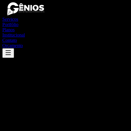
Serviços
Portfólio
Planos
Institucional
Contato
Orçamento
Success
'
são vicente do seridó
'
App
{100}