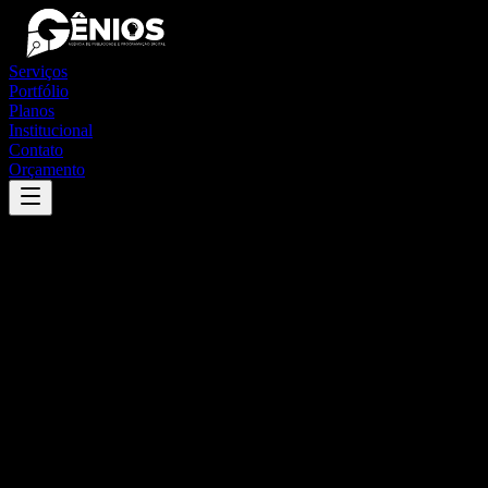
Serviços
Portfólio
Planos
Institucional
Contato
Orçamento
Success
'
sebastião leal
'
App