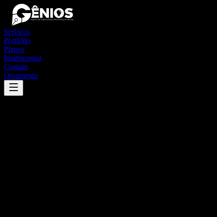
Serviços
Portfólio
Planos
Institucional
Contato
Orçamento
Success
'
senador elói de souza
'
App