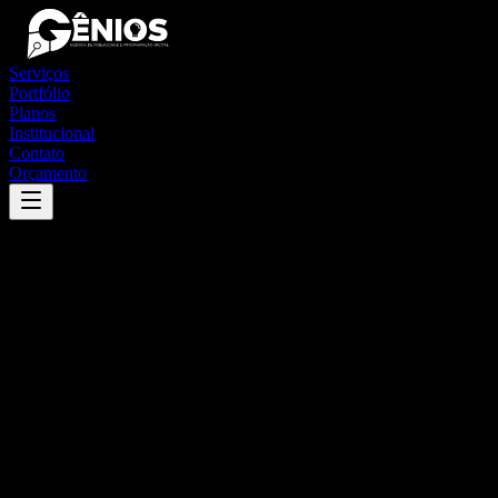
Serviços
Portfólio
Planos
Institucional
Contato
Orçamento
Success
'
sento sé
'
App