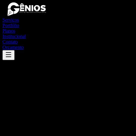
Serviços
Portfólio
Planos
Institucional
Contato
Orçamento
Success
'
serra azul
'
App